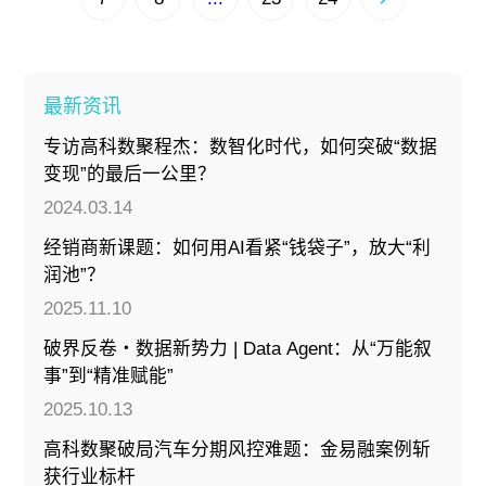
最新资讯
专访高科数聚程杰：数智化时代，如何突破“数据
变现”的最后一公里？
2024.03.14
经销商新课题：如何用AI看紧“钱袋子”，放大“利
润池”？
2025.11.10
破界反卷・数据新势力 | Data Agent：从“万能叙
事”到“精准赋能”
2025.10.13
高科数聚破局汽车分期风控难题：金易融案例斩
获行业标杆