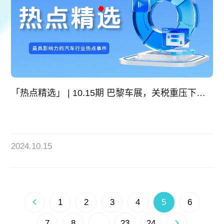
「热点精选」 | 10.15期 巴黎车展，关税重压下的中国车企来了
2024.10.15
1
2
3
4
5
6
7
8
...
23
24