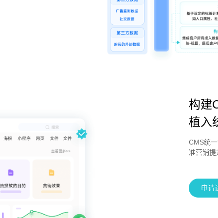
构建
植入
CMS统
准营销提
申请