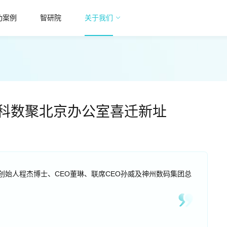
功案例
智研院
关于我们
 高科数聚北京办公室喜迁新址
创始人程杰博士、CEO董琳、联席CEO孙威及神州数码集团总